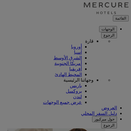
القائمة
الوجهات
الرجوع
قارة
أوروبا
آسيا
الشرق الأوسط
أمريكا الجنوبية
أفريقيا
المحيط الهادئ
وجهاتنا الرئيسية
باريس
بروكسل
لندن
عرض جميع الوجهات
العروض
دليل السفر المحلي
حول ميركيور
الرجوع