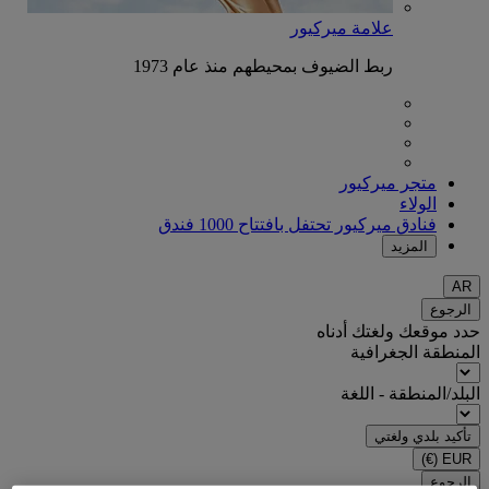
علامة ميركيور
ربط الضيوف بمحيطهم منذ عام 1973
متجر ميركيور
الولاء
فنادق ميركيور تحتفل بافتتاح 1000 فندق
المزيد
AR
الرجوع
حدد موقعك ولغتك أدناه
المنطقة الجغرافية
البلد/المنطقة - اللغة
تأكيد بلدي ولغتي
(€)
EUR
الرجوع