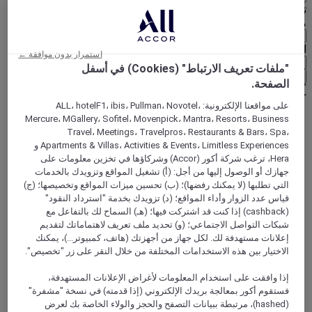
تحديد عُملتك أدناه
منطقة جغرافية
العملة
استمرار بدون موافقة ←
"ملفات تعريف الارتباط" (Cookies) في أسفل
تأكيد عُملتي
الصفحة.
على مواقعنا الإلكترونية: ALL، hotelF1، ibis، Pullman، Novotel،
Mercure، MGallery، Sofitel، Movenpick، Mantra، Resorts، Business
World
Travel، Meetings، Travelpros، Restaurants & Bars، Spa،
Europe
Apartments & Villas، Activities & Events، Limitless Experiences و
France
Hera، ترغب شركة أكور (Accor) وشركاؤها في تخزين معلومات على
Upper-Normandy
جهازك أو الوصول إليها من أجل: (أ) تشغيل المواقع وتزويدك بالخدمات
SEINE-MARITIME
التي تطلبها (لا يمكنك رفضها)؛ (ب) تحسين ميزات المواقع وتخصيصها؛ (ج)
Barentin
قياس عدد الزوار وأداء المواقع؛ (د) تزويدك بخدمة "استرداد النقود"
(cashback) إذا كنت قد اشتركت فيها؛ (هـ) السماح لك بالتفاعل مع
شبكات التواصل الاجتماعي؛ (و) تحديد ملف تعريف لاهتماماتك لتقديم
إعلانات مستهدفة لك. لكل جهاز من أجهزتك (هاتف، كمبيوتر...)، يمكنك
الاختيار بين هذه الاستخدامات المختلفة من خلال النقر على زر "تخصيص".
إذا وافقت على استخدام المعلومات لأغراض الإعلانات المستهدفة،
فستقوم أكور بمعالجة بريدك الإلكتروني (إذا قدمته) في نسخة "مشفرة"
(hashed)، مرتبطة ببيانات التصفح والحجز والولاء الخاصة بك لعرض