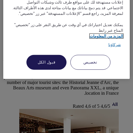
إعلانات مستهدفة لك على مواقع طرف ثالث وشبكات التواصل
الاجتماعي. قد يتم دمج بياناتك مع بيانات متاحة لدى هذه الأطراف الثالثة.
لمعرفة المزيد، راجع قسم "الإعلانات المستهدفة" عبر زر "تخصيص".
يمكنك تعديل اختياراتك في أي وقت عن طريق النقر على زر "تخصيص"
ROUEN, فرنسا
المتاح عبر رابط
المزيد من المعلومات
Hotel Mercure Rouen Centre Cathedrale
شركاؤنا
Located in the center of Rouen near the train station, the fully
renovated 4-star Mercure Rouen Centre Cathédrale hotel
welcomes you to the heart of Normandy and the Seine Valley.
تخصيص
قبول الكل
Ideal for relaxing with the family or for cultural or business
trips, the h otel is located in the peace and quiet of a
pedestrian area, at the foot of Rouen Cathedral. It is close to a
number of major tourist sites: the Historial Jeanne d'Arc, the
Beaux Arts museum and even Panorama XXL, a unique
location in France.
Rated 4,6 of 5
4,6/5