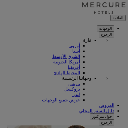
القائمة
الوجهات
الرجوع
قارة
أوروبا
آسيا
الشرق الأوسط
أمريكا الجنوبية
أفريقيا
المحيط الهادئ
وجهاتنا الرئيسية
باريس
بروكسل
لندن
عرض جميع الوجهات
العروض
دليل السفر المحلي
حول ميركيور
الرجوع