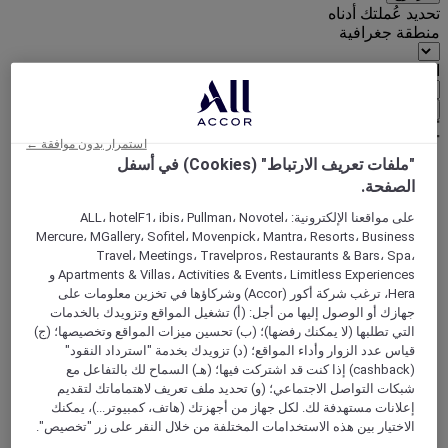
تحديد عُملتك أدناه
منطقة جغرافية
العملة
تأكيد عُملتي
استمرار بدون موافقة ←
"ملفات تعريف الارتباط" (Cookies) في أسفل
الصفحة.
World
Europe
على مواقعنا الإلكترونية: ALL، hotelF1، ibis، Pullman، Novotel،
Germany
Mercure، MGallery، Sofitel، Movenpick، Mantra، Resorts، Business
Rhineland-Palatinate
Travel، Meetings، Travelpros، Restaurants & Bars، Spa،
Bad Duerkheim
Apartments & Villas، Activities & Events، Limitless Experiences و
Hera، ترغب شركة أكور (Accor) وشركاؤها في تخزين معلومات على
جهازك أو الوصول إليها من أجل: (أ) تشغيل المواقع وتزويدك بالخدمات
التي تطلبها (لا يمكنك رفضها)؛ (ب) تحسين ميزات المواقع وتخصيصها؛ (ج)
قياس عدد الزوار وأداء المواقع؛ (د) تزويدك بخدمة "استرداد النقود"
(cashback) إذا كنت قد اشتركت فيها؛ (هـ) السماح لك بالتفاعل مع
شبكات التواصل الاجتماعي؛ (و) تحديد ملف تعريف لاهتماماتك لتقديم
إعلانات مستهدفة لك. لكل جهاز من أجهزتك (هاتف، كمبيوتر...)، يمكنك
الاختيار بين هذه الاستخدامات المختلفة من خلال النقر على زر "تخصيص".