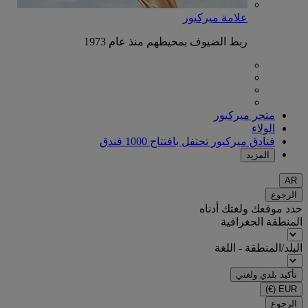
علامة ميركيور
ربط الضيوف بمحيطهم منذ عام 1973
متجر ميركيور
الولاء
فنادق ميركيور تحتفل بافتتاح 1000 فندق
المزيد
AR
الرجوع
حدد موقعك ولغتك أدناه
المنطقة الجغرافية
البلد/المنطقة - اللغة
تأكيد بلدي ولغتي
(€)
EUR
الرجوع