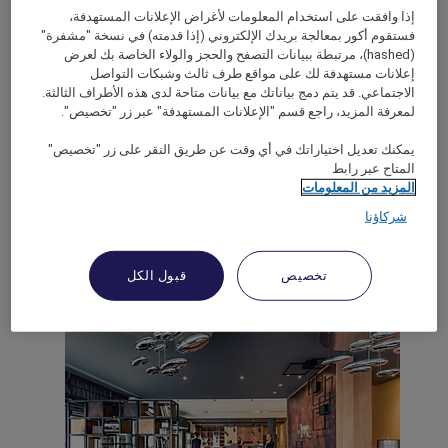
إذا وافقت على استخدام المعلومات لأغراض الإعلانات المستهدفة،
فستقوم أكور بمعالجة بريدك الإلكتروني (إذا قدمته) في نسخة "مشفرة"
(hashed)، مرتبطة ببيانات التصفح والحجز والولاء الخاصة بك لعرض
إعلانات مستهدفة لك على مواقع طرف ثالث وشبكات التواصل
BAD DUERKHEIM, ألمانيا
الاجتماعي. قد يتم دمج بياناتك مع بيانات متاحة لدى هذه الأطراف الثالثة.
Mercure Hotel Bad Duerkheim An Den Salinen
لمعرفة المزيد، راجع قسم "الإعلانات المستهدفة" عبر زر "تخصيص".
يمكنك تعديل اختياراتك في أي وقت عن طريق النقر على زر "تخصيص"
Nestled along the German Wine Route in the heart of the
المتاح عبر رابط
Palatinate is the charming spa town of Bad Dürkheim. Hotel
director René Castillon invites you to a relaxing stay. Enjoy
المزيد من المعلومات
the comfort of our 4-star hotel at the saltworks, offering 99
شركاؤنا
guest rooms and event facilities with a 1,000 m²
multifunctional hall and 12 meeting rooms. Please note that in
September, parking in front of the hotel is not possible due to
تخصيص
قبول الكل
the Wurstmarkt (sausage market).
Rated 4,3 of 5
4,3/5