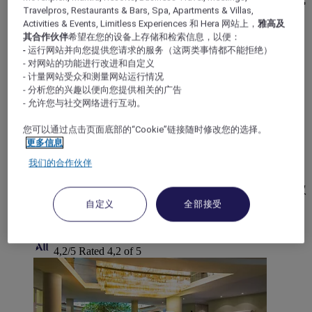
Travelpros, Restaurants & Bars, Spa, Apartments & Villas,
们的 104 间客房布置舒适，提供卫星电视。您也可以在
Activities & Events, Limitless Experiences 和 Hera 网站上，
雅高及
酒店内免费使用无线网络。酒店内和车库提供付费停车
其合作伙伴
希望在您的设备上存储和检索信息，以便：
位。
- 运行网站并向您提供您请求的服务（这两类事情都不能拒绝）
- 对网站的功能进行改进和自定义
4,0/5
Rated 4,0 of 5
- 计量网站受众和测量网站运行情况
- 分析您的兴趣以便向您提供相关的广告
波茨坦, 德国
- 允许您与社交网络进行互动。
波茨坦市美居酒店
您可以通过点击页面底部的“Cookie”链接随时修改您的选择。
更多信息
4 星级波茨坦市美居酒店位于波茨坦宫对面历史悠久的
我们的合作伙伴
城市中心。所有 210 间客房均配备空调和无线网络。顶
层可饱览波茨坦及湖泊的壮丽景色。酒店设有 13 间会议
室，部分位于顶层，可举办最多 200 人参加的各类活
自定义
全部接受
动。步行几分钟即可到达火车总站。
4,2/5
Rated 4,2 of 5