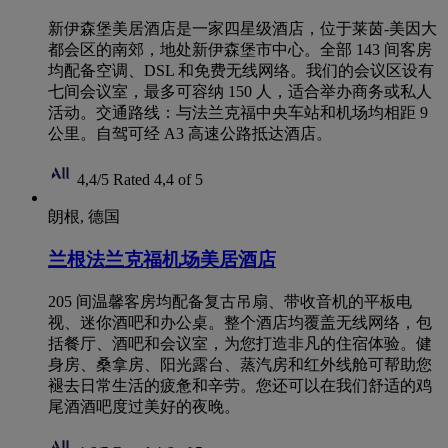
新伊森堡美居酒店是一家四星级酒店，位于莱茵-美因大
都会区的南郊，地处新伊森堡市中心。全部 143 间客房
均配备空调、DSL 和免费无线网络。我们的会议区设有
七间会议室，最多可容纳 150 人，适合举办商务或私人
活动。交通路线：与法兰克福中央车站和机场均相距 9
公里。自驾可经 A3 高速公路抵达酒店。
4,4/5
Rated 4,4 of 5
朗根, 德国
兰根法兰克福机场美居酒店
205 间温馨客房均配备复古吊扇、带收音机的平板电
视、迷你酒吧和办公桌。整个酒店均覆盖无线网络，包
括餐厅、酒吧和会议室，为您打造非凡的住宿体验。健
身房、桑拿房、阳光露台、蒸汽房和红外线舱可帮助您
褪去日常生活的疲惫和辛劳。您还可以在我们舒适的鸡
尾酒酒吧度过美好的夜晚。