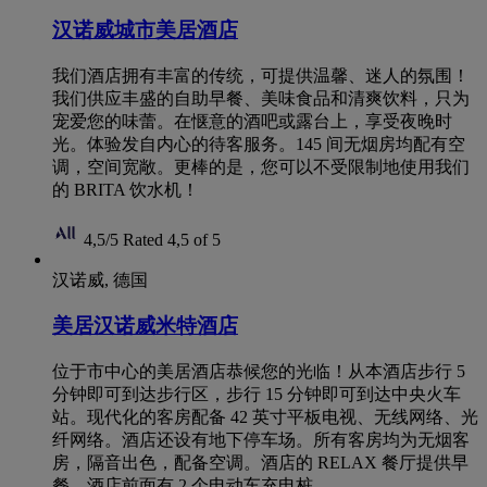
汉诺威城市美居酒店
我们酒店拥有丰富的传统，可提供温馨、迷人的氛围！
我们供应丰盛的自助早餐、美味食品和清爽饮料，只为
宠爱您的味蕾。在惬意的酒吧或露台上，享受夜晚时
光。体验发自内心的待客服务。145 间无烟房均配有空
调，空间宽敞。更棒的是，您可以不受限制地使用我们
的 BRITA 饮水机！
4,5/5
Rated 4,5 of 5
汉诺威, 德国
美居汉诺威米特酒店
位于市中心的美居酒店恭候您的光临！从本酒店步行 5
分钟即可到达步行区，步行 15 分钟即可到达中央火车
站。现代化的客房配备 42 英寸平板电视、无线网络、光
纤网络。酒店还设有地下停车场。所有客房均为无烟客
房，隔音出色，配备空调。酒店的 RELAX 餐厅提供早
餐。酒店前面有 2 个电动车充电桩。