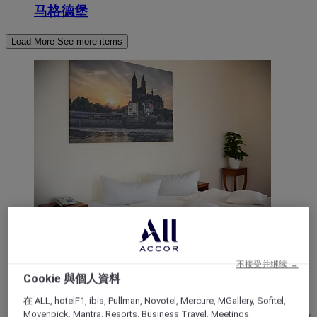
马格德堡
Load More
See more items
马格德堡, 德国
美居马格德堡广场酒店
不接受并继续 →
Cookie 與個人資料
美居马格德堡广场酒店位于马格德堡西南方，交通便
在 ALL, hotelF1, ibis, Pullman, Novotel, Mercure, MGallery, Sofitel,
利，可方便前往市中心、A2 和 A14 高速公路、火车总
Movenpick, Mantra, Resorts, Business Travel, Meetings,
站和所有重要景点，如大教堂和 Hundertwasser 绿堡。我