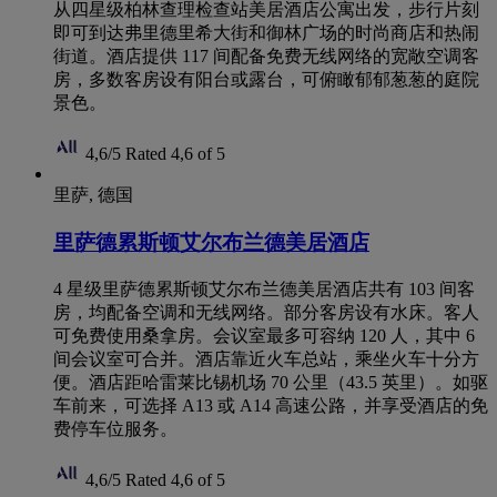
从四星级柏林查理检查站美居酒店公寓出发，步行片刻
即可到达弗里德里希大街和御林广场的时尚商店和热闹
街道。酒店提供 117 间配备免费无线网络的宽敞空调客
房，多数客房设有阳台或露台，可俯瞰郁郁葱葱的庭院
景色。
4,6/5
Rated 4,6 of 5
里萨, 德国
里萨德累斯顿艾尔布兰德美居酒店
4 星级里萨德累斯顿艾尔布兰德美居酒店共有 103 间客
房，均配备空调和无线网络。部分客房设有水床。客人
可免费使用桑拿房。会议室最多可容纳 120 人，其中 6
间会议室可合并。酒店靠近火车总站，乘坐火车十分方
便。酒店距哈雷莱比锡机场 70 公里（43.5 英里）。如驱
车前来，可选择 A13 或 A14 高速公路，并享受酒店的免
费停车位服务。
4,6/5
Rated 4,6 of 5