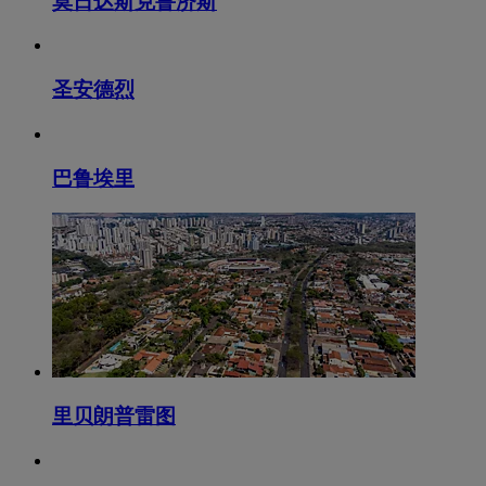
莫日达斯克鲁济斯
圣安德烈
巴鲁埃里
里贝朗普雷图