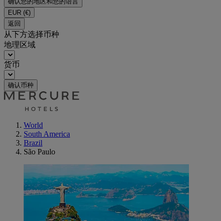
确认您的地区和您的语言
EUR
(€)
返回
从下方选择币种
地理区域
货币
确认币种
World
South America
Brazil
São Paulo