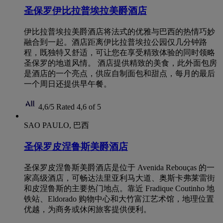
圣保罗伊比拉普埃拉美爵酒店
伊比拉普埃拉美爵酒店将法式的优雅与巴西的热情巧妙
融合到一起。酒店距离伊比拉普埃拉公园仅几分钟路
程，既独特又舒适，可让您在享受精致体验的同时领略
圣保罗的地道风情。 酒店提供精致的美食，此外面包房
是酒店的一个亮点，供应自制面包和甜点，每月的最后
一个周日还提供早午餐。
4,6/5
Rated 4,6 of 5
SAO PAULO, 巴西
圣保罗皮涅鲁斯美爵酒店
圣保罗皮涅鲁斯美爵酒店是位于 Avenida Rebouças 的一
家高级酒店，可畅达法里亚利马大道、奥斯卡弗莱雷街
和皮涅鲁斯的主要热门地点。靠近 Fradique Coutinho 地
铁站、Eldorado 购物中心和大竹富江艺术馆，地理位置
优越，为商务或休闲旅客提供便利。