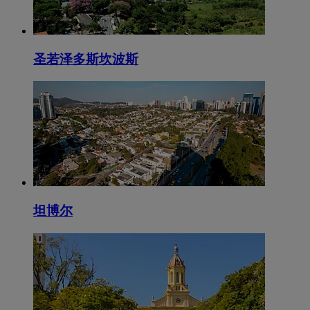
圣若泽多斯坎波斯
坦博尔