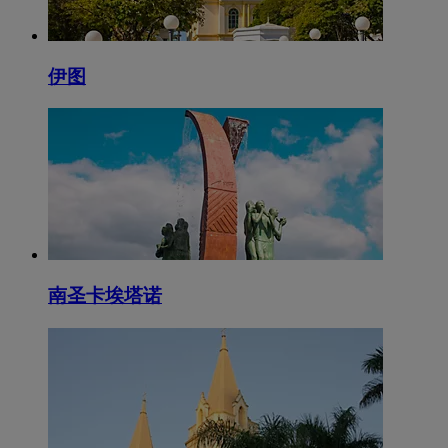
伊图
南圣卡埃塔诺