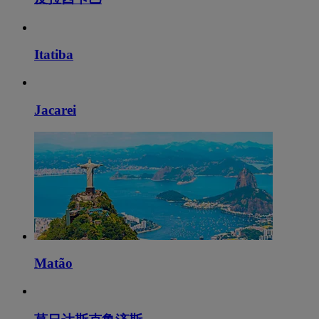
Itatiba
Jacarei
Matão