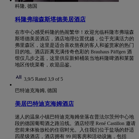
科隆, 德国
科隆弗瑞森斯塔德美居酒店
在市中心感受科隆的热闹繁华！欢迎光临科隆市弗瑞森
斯塔德美居酒店，酒店地理位置优越，位于充满活力的
弗里森区，这里是适合喜欢熬夜的客人和鉴赏家的热门
目的地。酒店距离充满传奇色彩的 Brauhaus Päffgen 酒
馆仅几步之遥，这里供应新鲜桶装当地科隆啤酒和莱茵
地区传统菜肴，欢迎品鉴。
3,9/5
Rated 3,9 of 5
巴特迪克海姆, 德国
美居巴特迪克海姆酒店
迷人的温泉小镇巴特迪克海姆坐落在普法尔茨州中心地
段的德国葡萄酒之路沿线。酒店经理 René Castillon 邀请
您前来体验放松的住宿时光。入住我们位于盐场的舒适
四星级酒店，酒店拥有 99 间客房和活动设施，包括