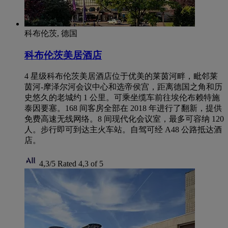
科布伦茨, 德国
科布伦茨美居酒店
4 星级科布伦茨美居酒店位于优美的莱茵河畔，毗邻莱
茵河-摩泽尔河会议中心和选帝侯宫，距离德国之角和历
史悠久的老城约 1 公里。可乘坐缆车前往埃伦布赖特施
泰因要塞。168 间客房全部在 2018 年进行了翻新，提供
免费高速无线网络。8 间现代化会议室，最多可容纳 120
人。步行即可到达主火车站。自驾可经 A48 公路抵达酒
店。
4,3/5
Rated 4,3 of 5