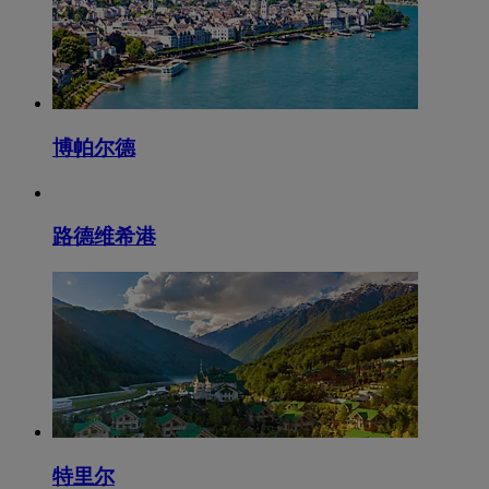
博帕尔德
路德维希港
特里尔