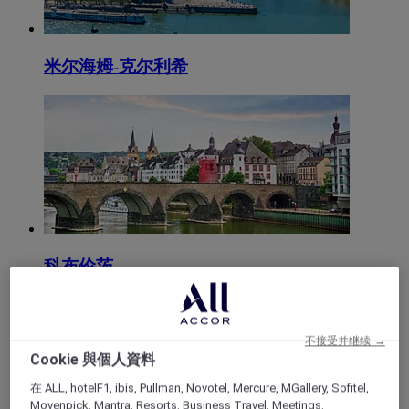
米尔海姆-克尔利希
科布伦茨
不接受并继续 →
Cookie 與個人資料
在 ALL, hotelF1, ibis, Pullman, Novotel, Mercure, MGallery, Sofitel,
Movenpick, Mantra, Resorts, Business Travel, Meetings,