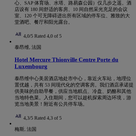
心、SAP 体育场、水塔、路易森公园）仅几步之遥。酒
店设有 180 间舒适的客房、10 间自然采光充足的会议
室、120 个可无障碍进出所有区域的停车位、雅致的大
堂酒吧、餐厅和阳光露台。
4,0/5
Rated 4,0 of 5
泰昂维, 法国
Hotel Mercure Thionville Centre Porte du
Luxembourg
泰昂维中心美居酒店地处市中心，靠近火车站，地理位
置优越，共有 53 间现代化的空调客房。我们酒店承诺提
供美味的自助早餐，供应当地糕点、冷盘、奶酪和其他
当地特色菜。入住期间，您可以趁机探索周边环境，游
览当地美景！附近有公共停车场。
4,3/5
Rated 4,3 of 5
梅斯, 法国