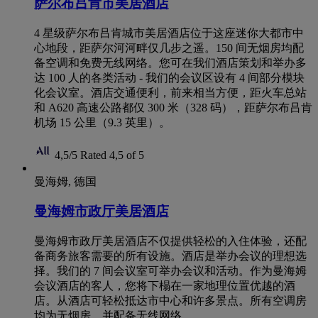
萨尔布吕肯市美居酒店
4 星级萨尔布吕肯城市美居酒店位于这座迷你大都市中
心地段，距萨尔河河畔仅几步之遥。150 间无烟房均配
备空调和免费无线网络。您可在我们酒店策划和举办多
达 100 人的各类活动 - 我们的会议区设有 4 间部分模块
化会议室。酒店交通便利，前来相当方便，距火车总站
和 A620 高速公路都仅 300 米（328 码），距萨尔布吕肯
机场 15 公里（9.3 英里）。
4,5/5
Rated 4,5 of 5
曼海姆, 德国
曼海姆市政厅美居酒店
曼海姆市政厅美居酒店不仅提供轻松的入住体验，还配
备商务旅客需要的所有设施。酒店是举办会议的理想选
择。我们的 7 间会议室可举办会议和活动。作为曼海姆
会议酒店的客人，您将下榻在一家地理位置优越的酒
店。从酒店可轻松抵达市中心和许多景点。所有空调房
均为无烟房，并配备无线网络。