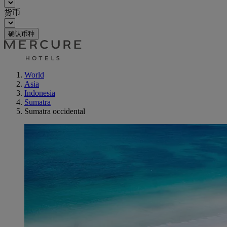
货币
确认币种
World
Asia
Indonesia
Sumatra
Sumatra occidental