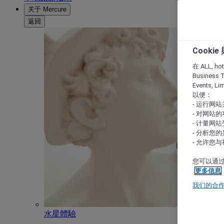
关于 Mercure
返回
Cooki
在 ALL, hote
Business T
Events, L
以便：
- 运行网
- 对网站
- 计量网
- 分析您
- 允许您
您可以通过
更多信息
我们的合
水星體驗