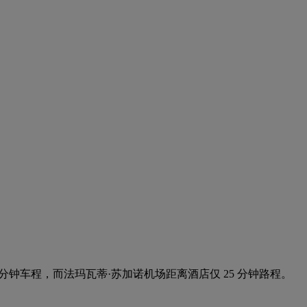
离酒店仅 10 分钟车程，而法玛瓦蒂·苏加诺机场距离酒店仅 25 分钟路程。