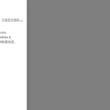
不接受并继续 →
orts,
vities &
和检索信息，