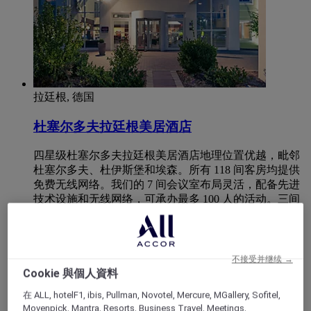
拉廷根, 德国
杜塞尔多夫拉廷根美居酒店
四星级杜塞尔多夫拉廷根美居酒店地理位置优越，毗邻
杜塞尔多夫、杜伊斯堡和埃森。所有 118 间客房均提供
免费无线网络。我们的 7 间会议室布局灵活，配备先进
技术设施和无线网络，可承办最多 100 人的活动。三间
客房配备空调。自驾可经 A3 和 A52 高速公路抵达酒
店。酒店距离杜塞尔多夫中央火车站 19 公里（11.8 英
里），距离机场 12 公里（7.5 英里）。
不接受并继续 →
Cookie 與個人資料
4,4/5
Rated 4,4 of 5
在 ALL, hotelF1, ibis, Pullman, Novotel, Mercure, MGallery, Sofitel,
Movenpick, Mantra, Resorts, Business Travel, Meetings,