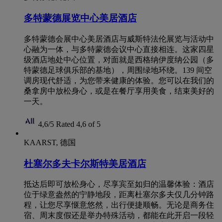
多特蒙德展览中心美居酒店
多特蒙德会展中心美居酒店与威斯特法伦展览与活动中
心融为一体，与多特蒙德会议中心直接相连。这家四星
级酒店地处中心位置，对面就是西格纳伊度纳公园（多
特蒙德足球俱乐部的基地），周围绿地环绕。139 间空
调房现代舒适，为您带来健康的体验。您可以在我们的
桑拿房中放松身心，或是在餐厅享用美食，结束美好的
一天。
4,6/5
Rated 4,6 of 5
KAARST, 德国
杜塞尔多夫卡尔斯特美居酒店
抵达后即可放松身心，尽享宾至如归的温馨体验：酒店
位于绿意盎然的宁静地段，距离杜塞尔多夫仅几分钟路
程，让您尽享惬意悠然，出行便捷顺畅。无论是商务住
宿、周末度假还是举办特殊活动，都能在此开启一段轻