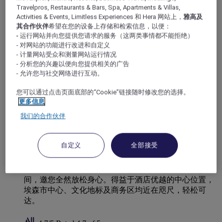
Travelpros, Restaurants & Bars, Spa, Apartments & Villas,
Activities & Events, Limitless Experiences 和 Hera 网站上，
雅高及
其合作伙伴
希望在您的设备上存储和检索信息，以便：
- 运行网站并向您提供您请求的服务（这两类事情都不能拒绝）
- 对网站的功能进行改进和自定义
- 计量网站受众和测量网站运行情况
- 分析您的兴趣以便向您提供相关的广告
- 允许您与社交网络进行互动。
您可以通过点击页面底部的“Cookie”链接随时修改您的选择。
埃森, 德国
更多信息
埃森广场美居酒店
我们的合作伙伴
欢迎下榻埃森广场美居酒店，在鲁尔区核心地带，尽享
自定义
全部接受
舒适与款待。这座令人印象深刻的酒店现代感十足，氛
围雅致，无论是商务旅客还是休闲游客，皆能宾至如
归。7 种精心装饰的房型，为您提供卓越舒适的休憩空
间，邀您全然放松身心。得益于酒店优越的中心位置，
埃森市中心、文化地标及商务区均近在咫尺，轻松可
达。