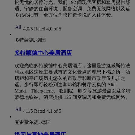
松无忧的居停时光。我们 192 间现代客房和套房提供舒
适、宁静的住宿环境，配备空调、免费无线网络以及诸
多贴心细节，全方位为您打造愉悦的入住体验。
4,0/5
Rated 4,0 of 5
多特蒙德, 德国
多特蒙德中心美居酒店
欢迎光临多特蒙德中心美居酒店，这里是游览威斯特法
利亚地区这座主要城市的文化景点的理想下榻之所。酒
店距和平广场历史悠久的市政厅和新市政厅仅几步之
遥。步行即可轻松到达咖啡馆和餐厅云集的 Alter
Markt、Thiergalerie、歌剧院、剧院等旅游景点以及多特
蒙德地铁站。酒店提供 125 间空调房和免费无线网络。
4,1/5
Rated 4,1 of 5
克雷费尔德, 德国
塔冈与喜地美居酒店