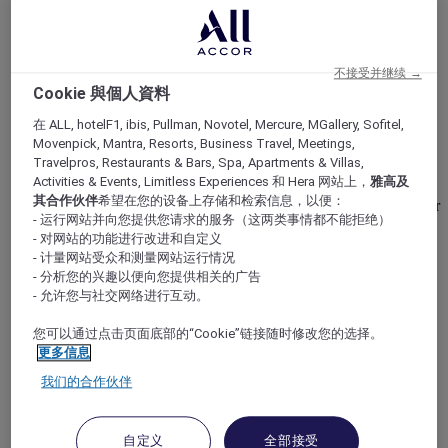
不接受并继续 →
Cookie 與個人資料
博尔顿, 英国
在 ALL, hotelF1, ibis, Pullman, Novotel, Mercure, MGallery, Sofitel,
Movenpick, Mantra, Resorts, Business Travel, Meetings,
博尔顿乔治亚屋美居酒店
Travelpros, Restaurants & Bars, Spa, Apartments & Villas,
Activities & Events, Limitless Experiences 和 Hera 网站上，
雅高及
其合作伙伴
希望在您的设备上存储和检索信息，以便：
博尔顿乔治亚屋美居酒店是一家位于大曼彻斯特 (Greater
- 运行网站并向您提供您请求的服务（这两类事情都不能拒绝）
Manchester) 的 3 星级酒店，靠近锐步体育场。这家博尔
- 对网站的功能进行改进和自定义
顿酒店位于格鲁吉亚庄园中，拥有现代化的舒适设计，
- 计量网站受众和测量网站运行情况
可俯瞰西奔宁沼泽区的景致。91 间时尚的客房和整个酒
- 分析您的兴趣以便向您提供相关的广告
店均提供免费高速无线网络。啤酒馆餐厅和全天候营业
- 允许您与社交网络进行互动。
的酒吧供应国际美食。酒店设有 Feel Good 健身俱乐
部，宾客可在此放松身心。另设十间多功能会议室，可
您可以通过点击页面底部的“Cookie”链接随时修改您的选择。
举办最多容纳 240 人的活动或招待会。
更多信息
我们的合作伙伴
3,9/5
Rated 3,9 of 5
自定义
全部接受