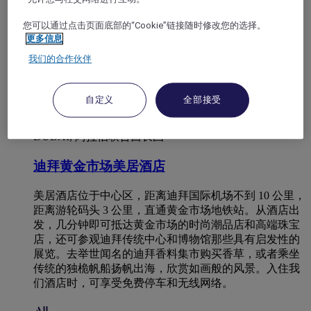
您可以通过点击页面底部的“Cookie”链接随时修改您的选择。
更多信息
我们的合作伙伴
自定义
全部接受
DUBAI, 阿拉伯联合酋长国
迪拜黄金市场美居酒店
美居酒店位于中心区，距离迪拜国际机场不到 10 公里，
距离游轮码头 3 公里，直通黄金市场地铁站。从酒店出
发，几分钟即可抵达黄金市场的时尚潮品店和高端珠宝
店，还可参观迪拜传统中心和博物馆那些具有启发性的
展览。去举世闻名的迪拜香料集市购买香草，或者乘坐
传统的独桅帆船扬帆出海，欣赏如画般的风景。入住我
们酒店时，可享受免费停车和无线网络。