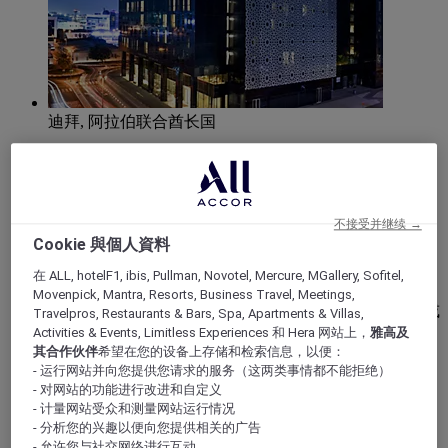
迪拜, 阿拉伯联合酋长国
迪拜市美爵酒店
迪拜城市美爵酒店地理位置优越，毗邻 Al Garhoud 地铁
不接受并继续 →
站，距迪拜国际机场及德伊勒市中心非常近，巧妙融合
Cookie 與個人資料
了阿联酋传统文化与现代精致格调。设有宽敞舒适的客
房和套房以及休闲设施，包括可欣赏天际线景观的屋顶
在 ALL, hotelF1, ibis, Pullman, Novotel, Mercure, MGallery, Sofitel,
泳池和带私人酒吧、可享用午餐的夹层家庭泳池。客人
Movenpick, Mantra, Resorts, Business Travel, Meetings,
可以在水疗中心放松身心，在 Walima 享用国际美食，或
Travelpros, Restaurants & Bars, Spa, Apartments & Villas,
在 Qova 品尝咖啡和小吃。九间多功能会议室可满足各
Activities & Events, Limitless Experiences 和 Hera 网站上，
雅高及
种商务需求。
其合作伙伴
希望在您的设备上存储和检索信息，以便：
- 运行网站并向您提供您请求的服务（这两类事情都不能拒绝）
- 对网站的功能进行改进和自定义
4,2/5
Rated 4,2 of 5
- 计量网站受众和测量网站运行情况
- 分析您的兴趣以便向您提供相关的广告
- 允许您与社交网络进行互动。