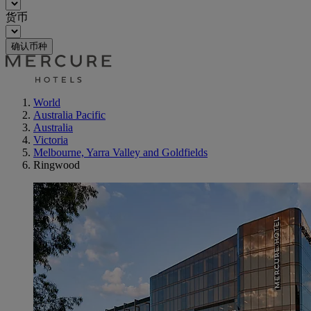
货币
确认币种
World
Australia Pacific
Australia
Victoria
Melbourne, Yarra Valley and Goldfields
Ringwood