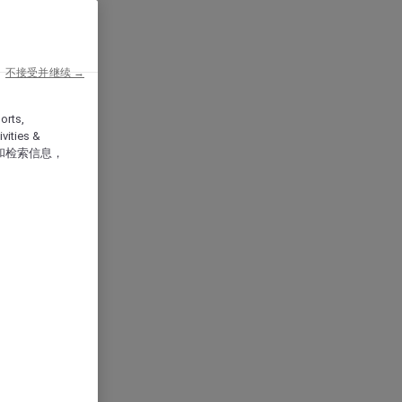
不接受并继续 →
orts,
vities &
和检索信息，