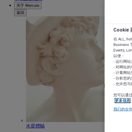
关于 Mercure
返回
Cooki
在 ALL, hote
Business T
Events, L
以便：
- 运行网
- 对网站
- 计量网
- 分析您
- 允许您
您可以通过
更多信息
我们的合
水星體驗