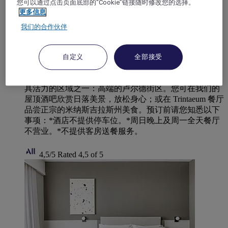
您可以通过点击页面底部的“Cookie”链接随时修改您的选择。
更多信息
我们的合作伙伴
贝洛奥里藏特, 巴西
贝洛奥里藏特雅高芮族酒店
自定义
全部接受
贝洛奥里藏特雅高芮族酒店地理位置优越，位于城市最
具活力的区域之一：高端的卢尔德街区。您可在我们的
屋顶酒吧欣赏日落美景，放松身心；或在 Trintaeum 餐厅
品尝正宗的米纳斯吉拉斯州美食。预订前请您知悉以下
事项：*酒店不提供停车位。*周日晚上及周一全天餐厅
不营业。*不提供客房送餐服务。
4,5/5
Rated 4,5 of 5